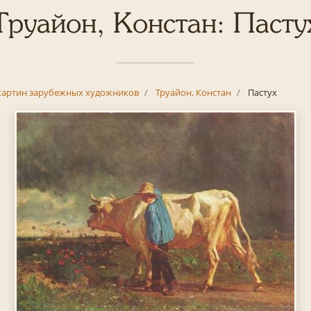
Труайон, Констан: Пасту
картин зарубежных художников
Труайон, Констан
Пастух