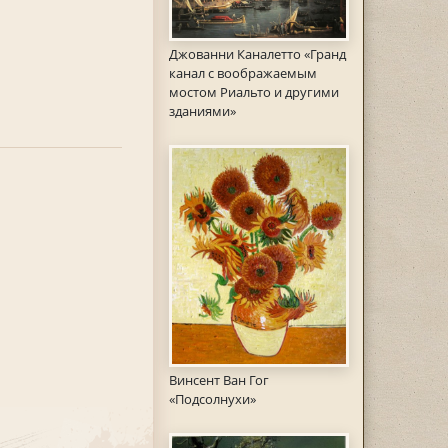
Джованни Каналетто «Гранд
канал с воображаемым
мостом Риальто и другими
зданиями»
Винсент Ван Гог
«Подсолнухи»