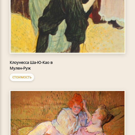
Клоунесса Ша-Ю-Као в
Мулен-Руж
СТОИМОСТЬ