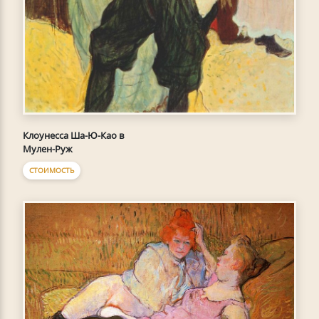
Клоунесса Ша-Ю-Као в
Мулен-Руж
СТОИМОСТЬ