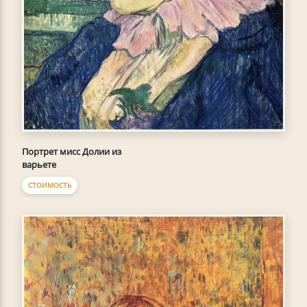
Портрет мисс Долии из
варьете
СТОИМОСТЬ