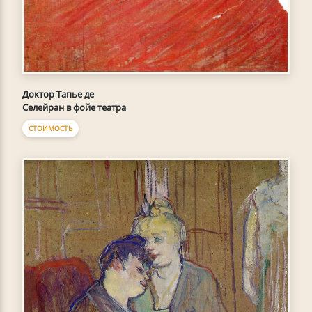
Доктор Тапье де
Селейран в фойе театра
СТОИМОСТЬ