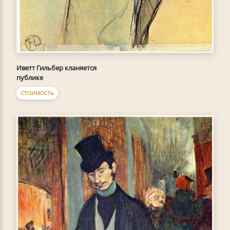
Иветт Гильбер кланяется
публике
СТОИМОСТЬ