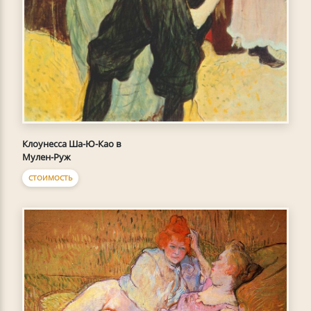
Клоунесса Ша-Ю-Као в
Мулен-Руж
СТОИМОСТЬ