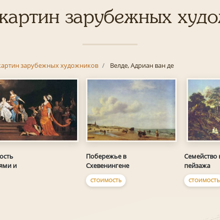
картин зарубежных худ
картин зарубежных художников
Велде, Адриан ван де
ость
Побережье в
Семейство 
ями и
Схевенингене
пейзажа
СТОИМОСТЬ
СТОИМОСТЬ