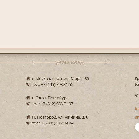
г. Москва, проспект Мира - 89
Г
тел.: +7 (495) 798 31 55
Еж
©
г. Санкт-Петербург
тел.: +7 (812) 983 71 97
К
Н. Новгород, ул. Минина, д. 6
ar
тел.: +7 (831) 212 94 84