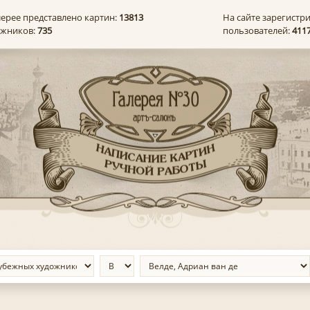
лерее представлено картин:
13813
На сайте зарегистр
ожников:
735
пользователей:
411