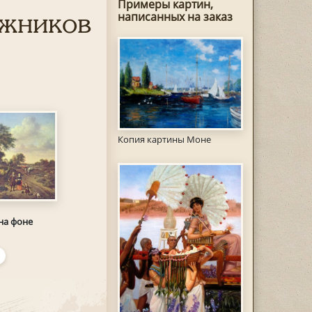
Примеры картин,
ожников
написанных на заказ
Копия картины Моне
на фоне