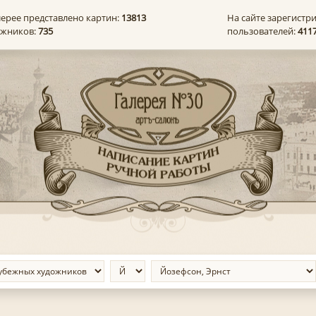
лерее представлено картин:
13813
На сайте зарегистр
ожников:
735
пользователей:
411