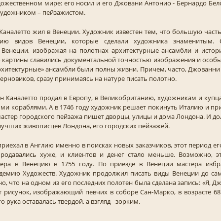
дожественном мире: его носил и его Джовани Антонио - Бернардо Бел
художником – пейзажистом.
аналетто жил в Венеции. Художник известен тем, что большую часть
нию видов Венеции, которые сделали художника знаменитым.
Венеции, изображая на полотнах архитектурные ансамбли и истор
го картины славились документальной точностью изображения и особы
архитектурные» ансамбли были полны жизни. Причем, часто, Джованни
ерновиков, сразу принимаясь на натуре писать полотно.
н Каналетто продал в Европу, в Великобританию, художникам и куп
ми кораблями. А в 1746 году художник решает покинуть Италию и при
мастер городского пейзажа пишет дворцы, улицы и дома Лондона. И до
 лучших живописцев Лондона, его городских пейзажей.
 приехал в Англию именно в поисках новых заказчиков, этот период ег
продавались хуже, и клиентов и денег стало меньше. Возможно, э
ера в Венецию в 1755 году. По приезде в Венеции мастера изб
демию Художеств. Художник продолжил писать виды Венеции до сам
но, что на одном из его последних полотен была сделана запись: «Я, 
от рисунок, изображающий певчих в соборе Сан-Марко, в возрасте 68 
го рука оставалась твердой, а взгляд - зорким.