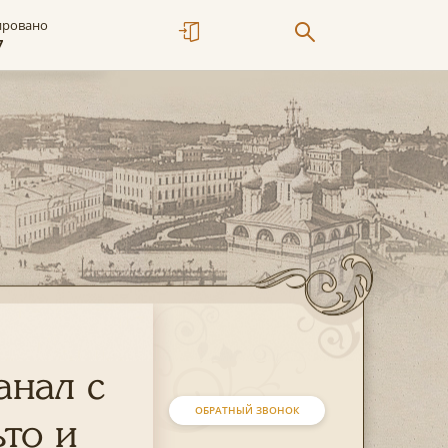
ировано
7
анал с
ОБРАТНЫЙ ЗВОНОК
то и