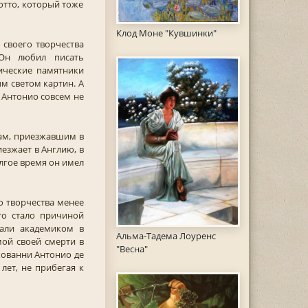
отто, который тоже
Клод Моне "Кувшинки"
 своего творчества
 Он любил писать
ические памятники
м светом картин. А
 Антонио совсем не
цам, приезжавшим в
езжает в Англию, в
лгое время он имел
о творчества менее
то стало причиной
рали академиком в
Альма-Тадема Лоуренс
ой своей смерти в
"Весна"
Джованни Антонио де
лет, не прибегая к