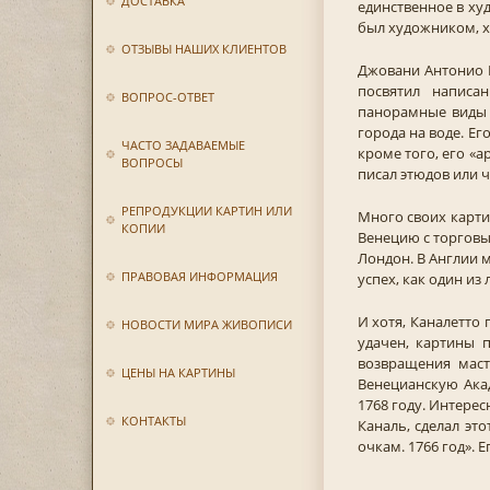
ДОСТАВКА
единственное в ху
был художником, 
ОТЗЫВЫ НАШИХ КЛИЕНТОВ
Джовани Антонио К
посвятил написа
ВОПРОС-ОТВЕТ
панорамные виды 
города на воде. Е
ЧАСТО ЗАДАВАЕМЫЕ
кроме того, его «
ВОПРОСЫ
писал этюдов или ч
РЕПРОДУКЦИИ КАРТИН ИЛИ
Много своих карти
КОПИИ
Венецию с торговы
Лондон. В Англии 
ПРАВОВАЯ ИНФОРМАЦИЯ
успех, как один из
И хотя, Каналетто
НОВОСТИ МИРА ЖИВОПИСИ
удачен, картины 
возвращения маст
ЦЕНЫ НА КАРТИНЫ
Венецианскую Ака
1768 году. Интерес
КОНТАКТЫ
Каналь, сделал эт
очкам. 1766 год». Е