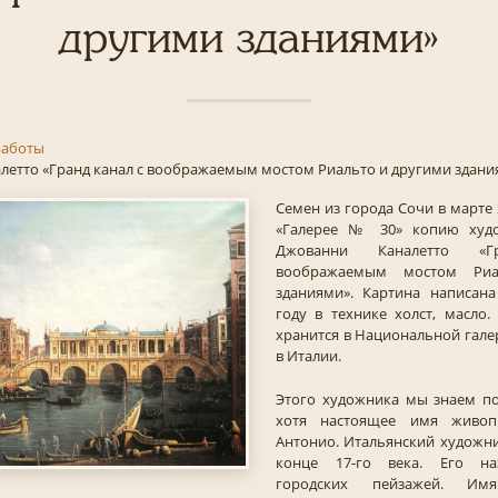
другими зданиями»
аботы
летто «Гранд канал с воображаемым мостом Риальто и другими здани
Семен из города Сочи в марте 
«Галерее № 30» копию худо
Джованни Каналетто «
воображаемым мостом Риа
зданиями». Картина написана
году в технике холст, масло
хранится в Национальной гале
в Италии.
Этого художника мы знаем по
хотя настоящее имя живоп
Антонио. Итальянский художн
конце 17-го века. Его на
городских пейзажей. Им