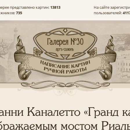
лерее представлено картин:
13813
На сайте зарегистр
ожников:
735
пользователей:
411
нни Каналетто «Гранд к
бражаемым мостом Риаль