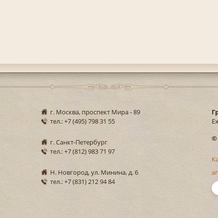
г. Москва, проспект Мира - 89
Г
тел.: +7 (495) 798 31 55
Еж
©
г. Санкт-Петербург
тел.: +7 (812) 983 71 97
К
Н. Новгород, ул. Минина, д. 6
ar
тел.: +7 (831) 212 94 84