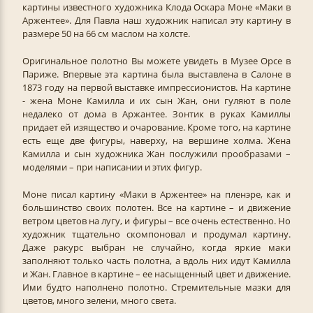
картины известного художника Клода Оскара Моне «Маки в
Аржентее». Для Павла наш художник написал эту картину в
размере 50 на 66 см маслом на холсте.
Оригинальное полотно Вы можете увидеть в Музее Орсе в
Париже. Впервые эта картина была выставлена в Салоне в
1873 году на первой выставке импрессионистов. На картине
- жена Моне Камилла и их сын Жан, они гуляют в поле
недалеко от дома в Аржантее. Зонтик в руках Камиллы
придает ей изящество и очарование. Кроме того, на картине
есть еще две фигуры, наверху, на вершине холма. Жена
Камилла и сын художника Жан послужили прообразами –
моделями – при написании и этих фигур.
Моне писал картину «Маки в Аржентее» на пленэре, как и
большинство своих полотен. Все на картине – и движение
ветром цветов на лугу, и фигуры – все очень естественно. Но
художник тщательно скомпоновал и продумал картину.
Даже ракурс выбран не случайно, когда яркие маки
заполняют только часть полотна, а вдоль них идут Камилла
и Жан. Главное в картине – ее насыщенный цвет и движение.
Ими будто наполнено полотно. Стремительные мазки для
цветов, много зелени, много света.