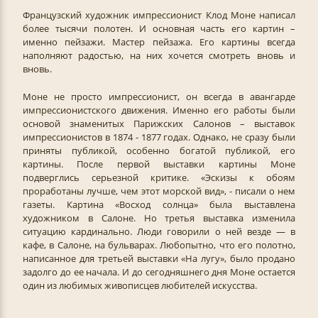
Французский художник импрессионист Клод Моне написал
более тысячи полотен. И основная часть его картин –
именно пейзажи. Мастер пейзажа. Его картины всегда
наполняют радостью, на них хочется смотреть вновь и
вновь.
Моне не просто импрессионист, он всегда в авангарде
импрессионистского движения. Именно его работы были
основой знаменитых Парижских Салонов – выставок
импрессионистов в 1874 - 1877 годах. Однако, не сразу были
приняты публикой, особенно богатой публикой, его
картины. После первой выставки картины Моне
подверглись серьезной критике. «Эскизы к обоям
проработаны лучше, чем этот морской вид», - писали о нем
газеты. Картина «Восход солнца» была выставлена
художником в Салоне. Но третья выставка изменила
ситуацию кардинально. Люди говорили о ней везде — в
кафе, в Салоне, на бульварах. Любопытно, что его полотно,
написанное для третьей выставки «На лугу», было продано
задолго до ее начала. И до сегодняшнего дня Моне остается
один из любимых живописцев любителей искусства.