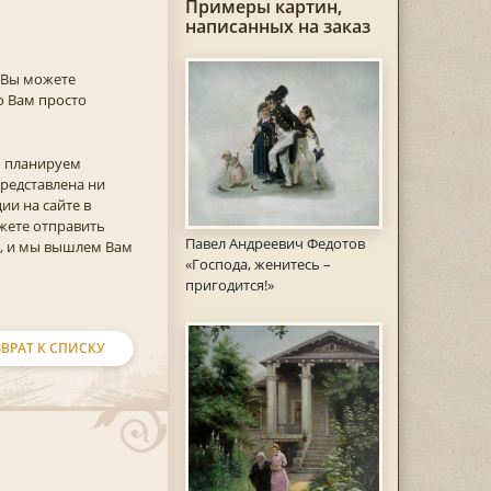
Примеры картин,
написанных на заказ
 Вы можете
го Вам просто
ы планируем
представлена ни
ии на сайте в
жете отправить
Павел Андреевич Федотов
а, и мы вышлем Вам
«Господа, женитесь –
пригодится!»
ВРАТ К СПИСКУ