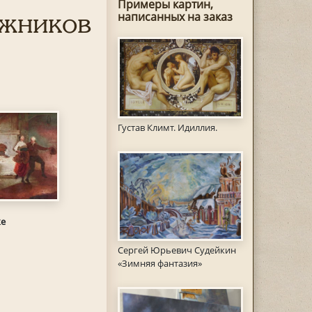
Примеры картин,
ожников
написанных на заказ
Густав Климт. Идиллия.
ке
Сергей Юрьевич Судейкин
«Зимняя фантазия»