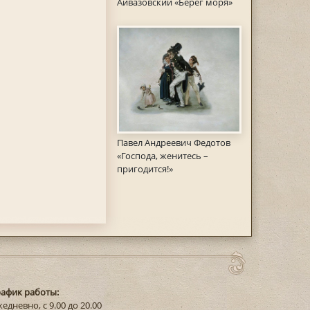
Айвазовский «Берег моря»
Павел Андреевич Федотов
«Господа, женитесь –
пригодится!»
рафик работы:
едневно, с 9.00 до 20.00