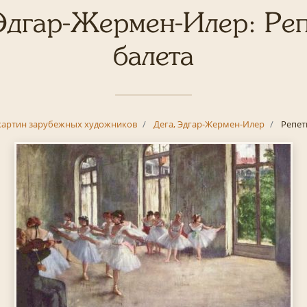
Эдгар-Жермен-Илер: Ре
балета
картин зарубежных художников
Дега, Эдгар-Жермен-Илер
Репет