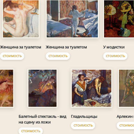
Женщина за туалетом
У модистки
Женщина за туалетом
СТОИМОСТЬ
СТОИМОСТЬ
СТОИМОСТЬ
Гладильщицы
Балетный спектакль - вид
Арлекин
на сцену из ложи
СТОИМОСТЬ
СТОИМОС
СТОИМОСТЬ