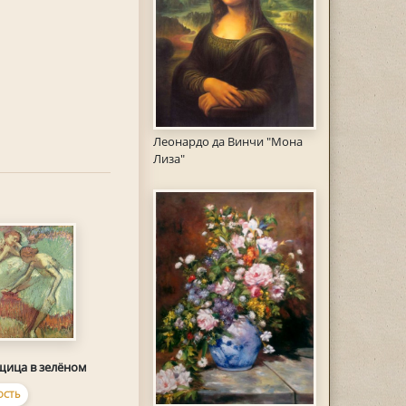
Леонардо да Винчи "Мона
Лиза"
щица в зелёном
ОСТЬ