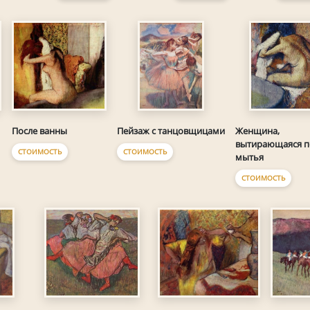
После ванны
Пейзаж с танцовщицами
Женщина,
вытирающаяся п
СТОИМОСТЬ
СТОИМОСТЬ
мытья
СТОИМОСТЬ