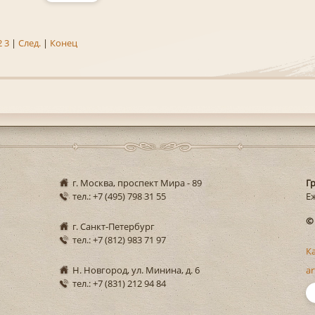
2
3
|
След.
|
Конец
г. Москва, проспект Мира - 89
Г
тел.: +7 (495) 798 31 55
Еж
©
г. Санкт-Петербург
тел.: +7 (812) 983 71 97
К
Н. Новгород, ул. Минина, д. 6
ar
тел.: +7 (831) 212 94 84