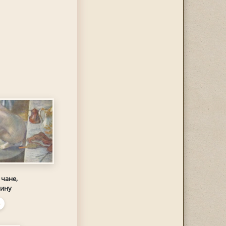
чане,
ину