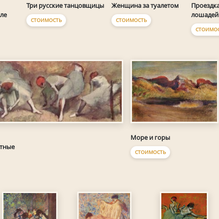
Женщина за туалетом
Проездка
Три русские танцовщицы
лошадей
ле
СТОИМОСТЬ
СТОИМОСТЬ
СТОИМО
Море и горы
тные
СТОИМОСТЬ