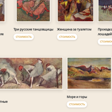
Женщина за туалетом
Проездка
Три русские танцовщицы
лошадей
ле
СТОИМОСТЬ
СТОИМОСТЬ
СТОИМО
Море и горы
тные
СТОИМОСТЬ