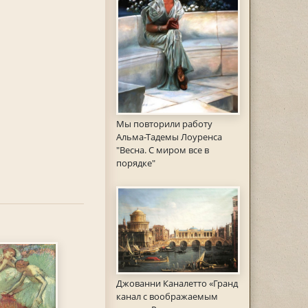
Мы повторили работу
Альма-Тадемы Лоуренса
"Весна. С миром все в
порядке"
Джованни Каналетто «Гранд
канал с воображаемым