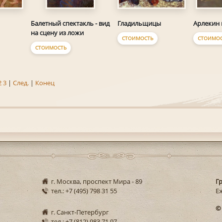
Гладильщицы
Балетный спектакль - вид
Арлекин
на сцену из ложи
СТОИМОСТЬ
СТОИМОС
СТОИМОСТЬ
2
3
|
След.
|
Конец
г. Москва, проспект Мира - 89
Г
тел.: +7 (495) 798 31 55
Еж
©
г. Санкт-Петербург
тел.: +7 (812) 983 71 97