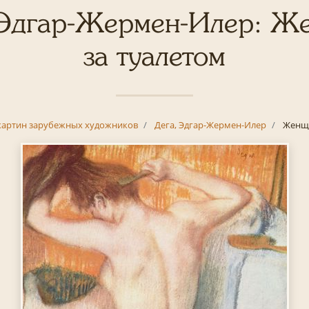
 Эдгар-Жермен-Илер: Ж
за туалетом
картин зарубежных художников
Дега, Эдгар-Жермен-Илер
Женщи