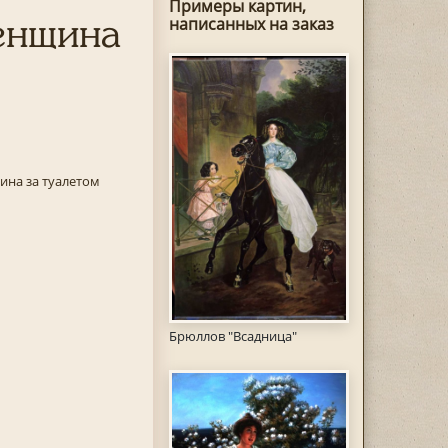
Примеры картин,
енщина
написанных на заказ
на за туалетом
Брюллов "Всадница"