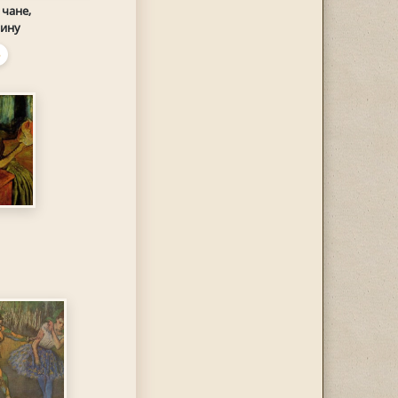
чане,
ину