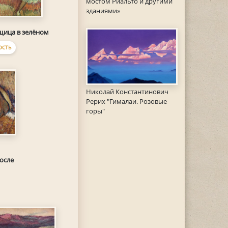
мостом Риальто и другими
зданиями»
щица в зелёном
ОСТЬ
Николай Константинович
Рерих "Гималаи. Розовые
горы"
осле