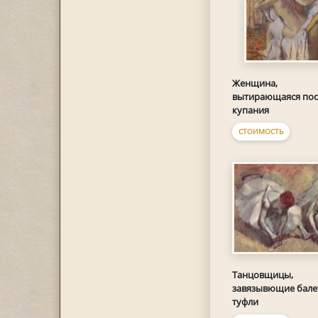
Женщина,
вытирающаяся пос
купания
СТОИМОСТЬ
Танцовщицы,
завязывющие бале
туфли