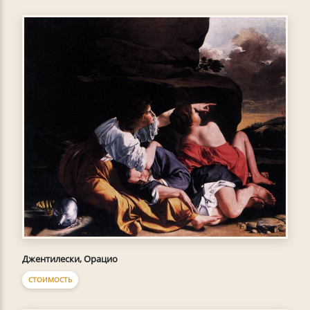
Джентилески, Орацио
СТОИМОСТЬ