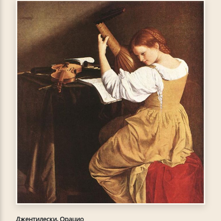
Джентилески, Орацио