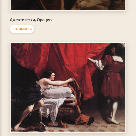
Джентилески, Орацио
СТОИМОСТЬ