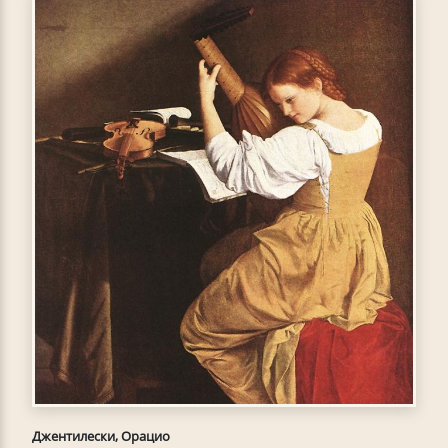
Джентилески, Орацио