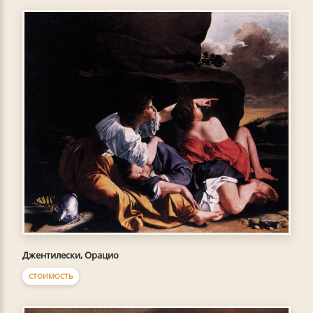
Джентилески, Орацио
СТОИМОСТЬ