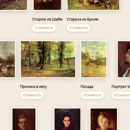
Старуха из Броля
Сторож из Шайи
СТОИМОСТЬ
СТОИМОСТЬ
о
Просека в лесу
Посада
Портрет М
СТОИМОСТЬ
СТОИМОСТЬ
СТОИМОС