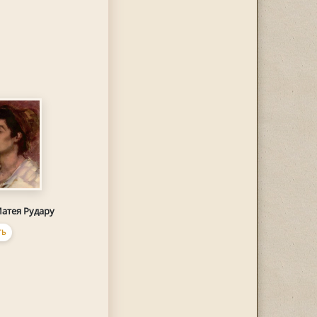
атея Рудару
ТЬ