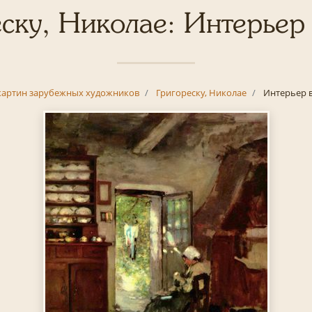
ску, Николае: Интерьер
картин зарубежных художников
Григореску, Николае
Интерьер в