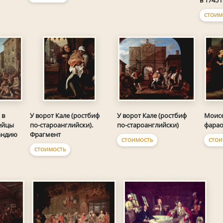
в 1745 
СТОИМ
 в
У ворот Кале (ростбиф
У ворот Кале (ростбиф
Моисе
ейцы
по-староанглийски).
по-староанглийски)
фара
андию
Фрагмент
СТОИМОСТЬ
СТОИ
СТОИМОСТЬ