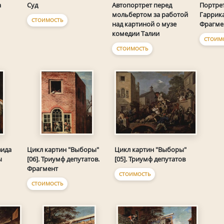
Суд
а
Автопортрет перед
Портрет
мольбертом за работой
Гаррика
СТОИМОСТЬ
над картиной о музе
Фрагме
комедии Талии
СТОИМ
СТОИМОСТЬ
Цикл картин "Выборы"
вида
Цикл картин "Выборы"
[05]. Триумф депутатов
ы
[06]. Триумф депутатов.
Фрагмент
СТОИМОСТЬ
СТОИМОСТЬ