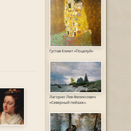
Густав Климт «Поцелуй»
Лагорио Лев Феликсович
«Северный пейзаж».