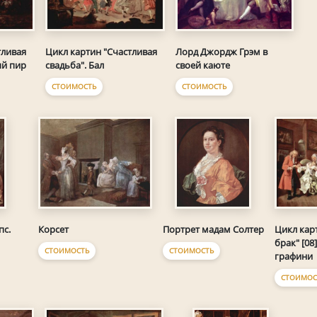
тливая
Цикл картин "Счастливая
Лорд Джордж Грэм в
ый пир
свадьба". Бал
своей каюте
СТОИМОСТЬ
СТОИМОСТЬ
Цикл кар
пс.
Корсет
Портрет мадам Солтер
брак" [08
СТОИМОСТЬ
СТОИМОСТЬ
графини
СТОИМОС