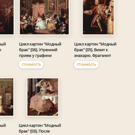
ный
Цикл картин "Модный
Цикл картин "Модный
о
брак" [06]. Утренний
брак" [05]. Визит к
прием у графини
знахарю. Фрагмент
СТОИМОСТЬ
СТОИМОСТЬ
ный
Цикл картин "Модный
брак" [03]. После