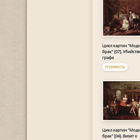
Цикл картин "Мод
брак" [07]. Убийств
графа
СТОИМОСТЬ
Цикл картин "Мод
брак" [04]. Визит к