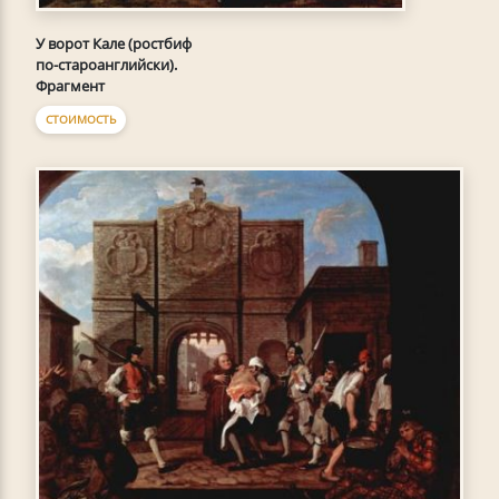
У ворот Кале (ростбиф
по-староанглийски).
Фрагмент
СТОИМОСТЬ