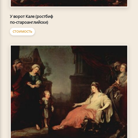
У ворот Кале (ростбиф
по-староанглийски)
СТОИМОСТЬ