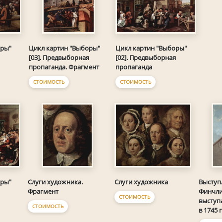
оры"
Цикл картин "Выборы"
Цикл картин "Выборы"
[02]. Предвыборная
[03]. Предвыборная
пропаганда
пропаганда. Фрагмент
СТОИМОСТЬ
СТОИМОСТЬ
оры"
Слуги художника
Слуги художника.
Выступ
Фрагмент
Финчли
СТОИМОСТЬ
выступ
СТОИМОСТЬ
в 1745 