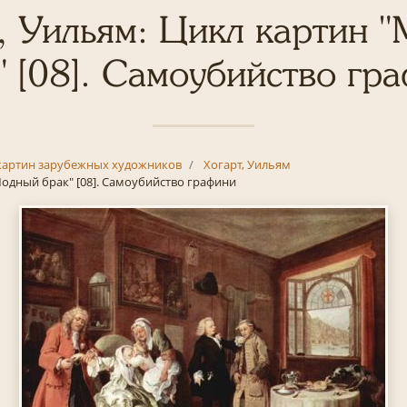
, Уильям: Цикл картин 
" [08]. Самоубийство гр
картин зарубежных художников
Хогарт, Уильям
одный брак" [08]. Самоубийство графини