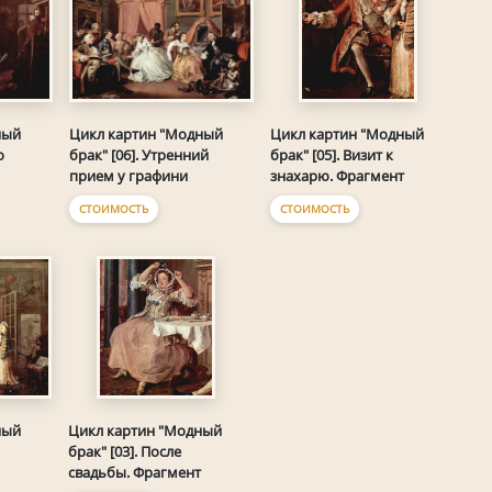
ный
Цикл картин "Модный
Цикл картин "Модный
о
брак" [06]. Утренний
брак" [05]. Визит к
прием у графини
знахарю. Фрагмент
СТОИМОСТЬ
СТОИМОСТЬ
ный
Цикл картин "Модный
брак" [03]. После
свадьбы. Фрагмент