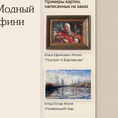
Примеры картин,
"Модный
написанных на заказ
афини
Илья Ефимович Репин
"Портрет Н.В.Делярова"
Клод Оскар Моне
«Плавающий лед»