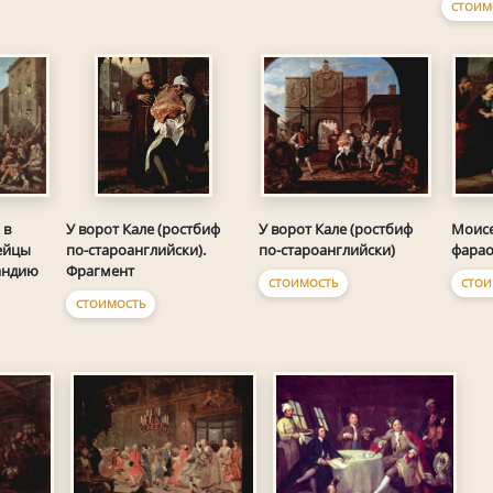
СТОИМ
 в
У ворот Кале (ростбиф
У ворот Кале (ростбиф
Моисе
ейцы
по-староанглийски).
по-староанглийски)
фара
андию
Фрагмент
СТОИМОСТЬ
СТОИ
СТОИМОСТЬ