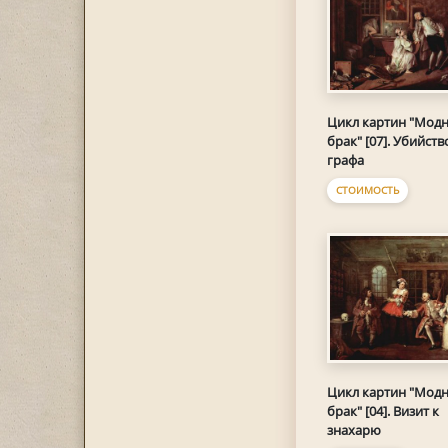
Цикл картин "Мод
брак" [07]. Убийств
графа
СТОИМОСТЬ
Цикл картин "Мод
брак" [04]. Визит к
знахарю