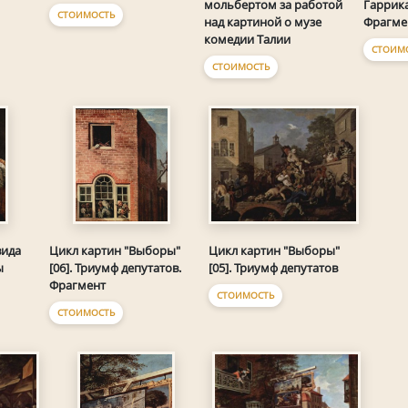
мольбертом за работой
Гаррика
СТОИМОСТЬ
над картиной о музе
Фрагме
комедии Талии
СТОИМ
СТОИМОСТЬ
Цикл картин "Выборы"
вида
Цикл картин "Выборы"
[05]. Триумф депутатов
ы
[06]. Триумф депутатов.
Фрагмент
СТОИМОСТЬ
СТОИМОСТЬ