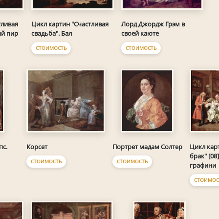
тливая
Цикл картин "Счастливая
Лорд Джордж Грэм в
ый пир
свадьба". Бал
своей каюте
СТОИМОСТЬ
СТОИМОСТЬ
Цикл кар
пс.
Корсет
Портрет мадам Солтер
брак" [08
СТОИМОСТЬ
СТОИМОСТЬ
графини
СТОИМОС