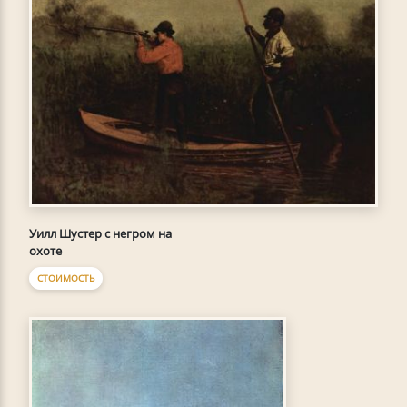
Уилл Шустер с негром на
охоте
СТОИМОСТЬ