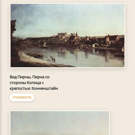
Вид Пирны, Пирна со
стороны Копица с
крепостью Зонненштайн
СТОИМОСТЬ