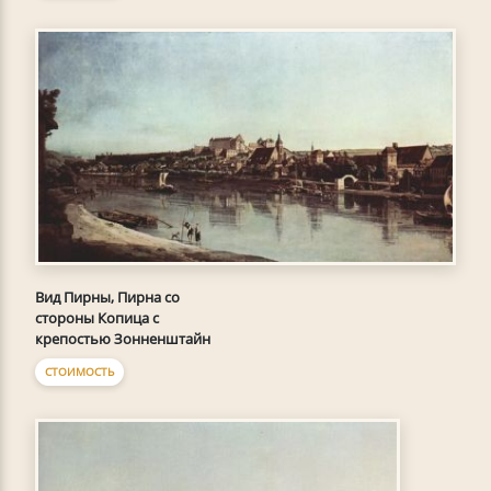
Вид Пирны, Пирна со
стороны Копица с
крепостью Зонненштайн
СТОИМОСТЬ