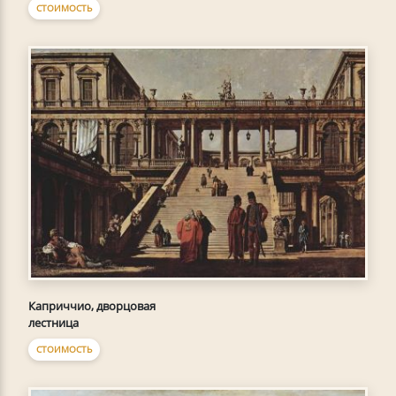
СТОИМОСТЬ
Каприччио, дворцовая
лестница
СТОИМОСТЬ