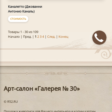
Каналетто (Джованни
Антонио Каналь)
СТОИМОСТЬ
Товары 1 - 30 из 109
Начало | Пред. |
1
2
3
4
|
След.
|
Конец
Арт-салон «Галерея № 30»
© R52.RU
Продажа живописи для Вашего интерьера и копии картин