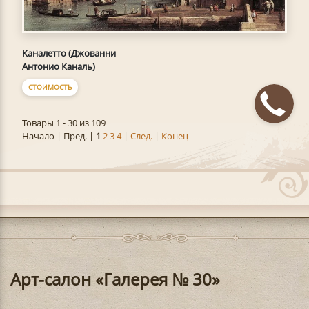
Каналетто (Джованни
Антонио Каналь)
СТОИМОСТЬ
Товары 1 - 30 из 109
Начало | Пред. |
1
2
3
4
|
След.
|
Конец
Арт-салон «Галерея № 30»