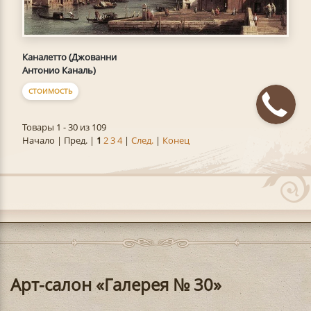
Каналетто (Джованни
Антонио Каналь)
СТОИМОСТЬ
Товары 1 - 30 из 109
Начало | Пред. |
1
2
3
4
|
След.
|
Конец
Арт-салон «Галерея № 30»