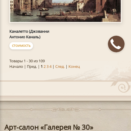
Каналетто (Джованни
Антонио Каналь)
СТОИМОСТЬ
Товары 1 - 30 из 109
Начало | Пред. |
1
2
3
4
|
След.
|
Конец
Арт-салон «Галерея № 30»