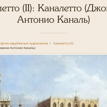
етто (II): Каналетто (Дж
Антонио Каналь)
картин зарубежных художников
Каналетто (II)
ованни Антонио Каналь)