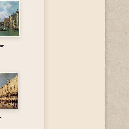
нни
и