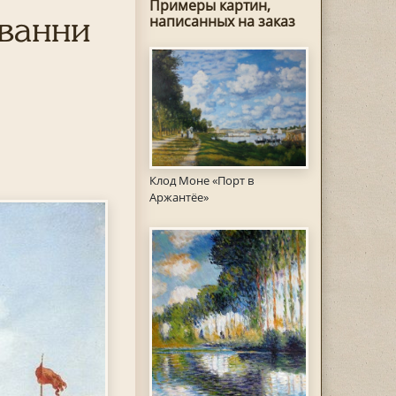
Примеры картин,
ованни
написанных на заказ
Клод Моне «Порт в
Аржантёе»