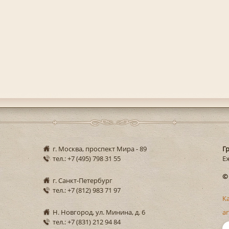
г. Москва, проспект Мира - 89
Г
тел.: +7 (495) 798 31 55
Еж
©
г. Санкт-Петербург
тел.: +7 (812) 983 71 97
К
Н. Новгород, ул. Минина, д. 6
ar
тел.: +7 (831) 212 94 84