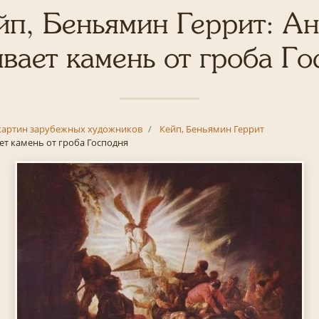
йп, Беньямин Геррит: Ан
ивает камень от гроба Го
картин зарубежных художников
Кейп, Беньямин Геррит
ет камень от гроба Господня