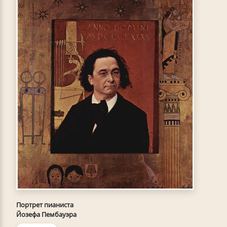
Портрет пианиста
Йозефа Пембауэра