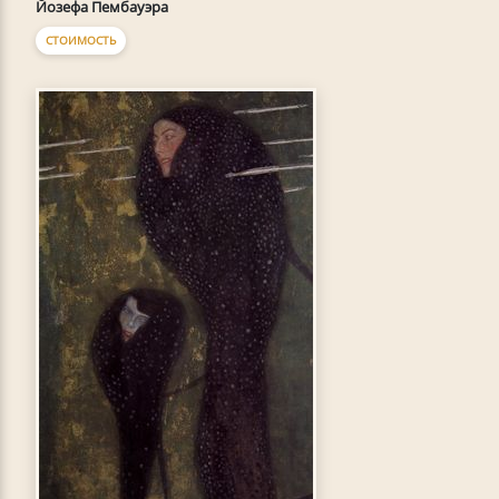
Йозефа Пембауэра
СТОИМОСТЬ