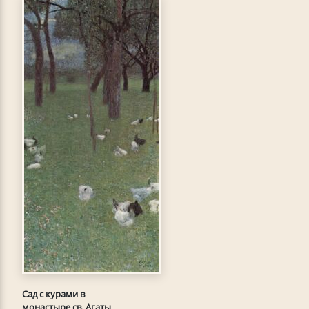
Сад с курами в
монастыре св. Агаты