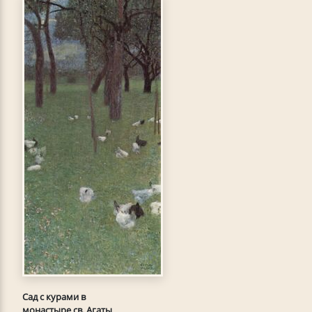
Сад с курами в
монастыре св. Агаты