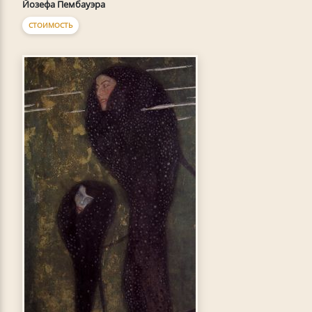
Йозефа Пембауэра
СТОИМОСТЬ