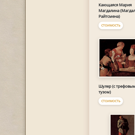
Кающаяся Мария
Магдалина (Магда
Райтсмена)
СТОИМОСТЬ
Шулер (с трефовы
тузом)
СТОИМОСТЬ