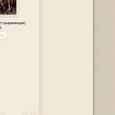
ст (шарманщик)
й
СТЬ