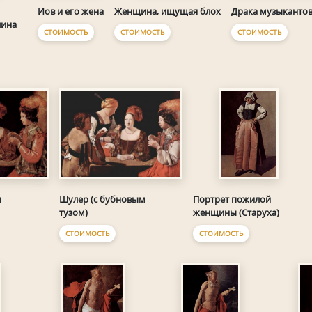
Драка музыканто
Иов и его жена
Женщина, ищущая блох
лина
СТОИМОСТЬ
СТОИМОСТЬ
СТОИМОСТЬ
м
Шулер (с бубновым
Портрет пожилой
тузом)
женщины (Старуха)
СТОИМОСТЬ
СТОИМОСТЬ