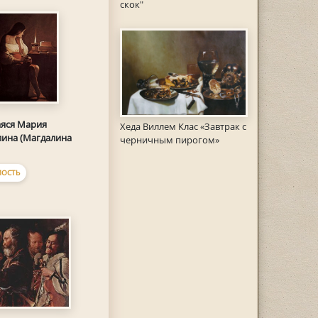
скок"
яся Мария
Хеда Виллем Клас «Завтрак с
ина (Магдалина
черничным пирогом»
ОСТЬ