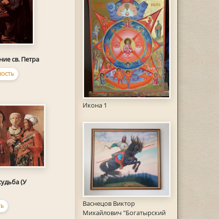
ние св. Петра
ОСТЬ
Икона 1
удьба (У
Васнецов Виктор
Ь
Михайлович "Богатырский