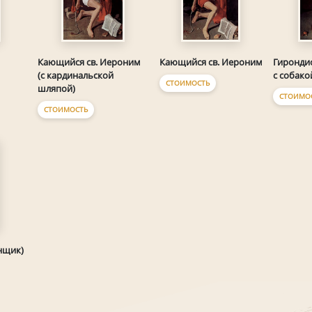
Кающийся св. Иероним
Кающийся св. Иероним
Гиронди
(с кардинальской
с собако
СТОИМОСТЬ
шляпой)
СТОИМО
СТОИМОСТЬ
нщик)