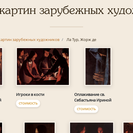
картин зарубежных худ
картин зарубежных художников
Ла Тур, Жорж де
Игроки в кости
Оплакивание св.
й
Себастьяна Ириной
СТОИМОСТЬ
СТОИМОСТЬ