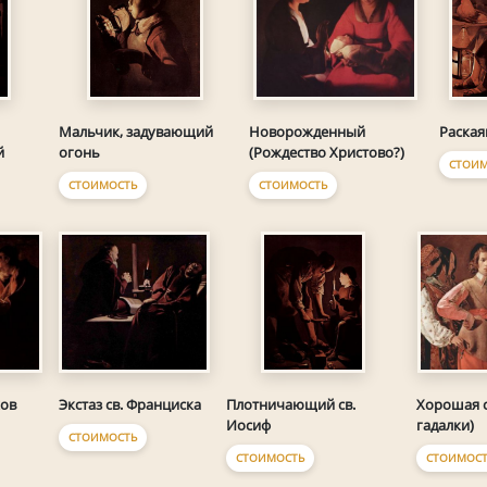
Мальчик, задувающий
Новорожденный
Раская
й
огонь
(Рождество Христово?)
СТОИМ
СТОИМОСТЬ
СТОИМОСТЬ
хов
Экстаз св. Франциска
Плотничающий св.
Хорошая с
Иосиф
гадалки)
СТОИМОСТЬ
СТОИМОСТЬ
СТОИМОСТ