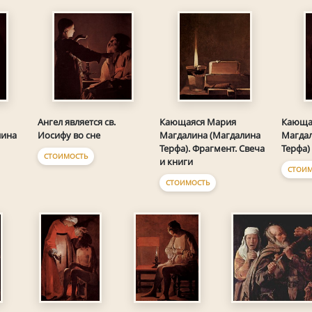
Ангел является св.
Кающаяся Мария
Кающа
лина
Иосифу во сне
Магдалина (Магдалина
Магдал
Терфа). Фрагмент. Свеча
Терфа)
СТОИМОСТЬ
и книги
СТОИМ
СТОИМОСТЬ