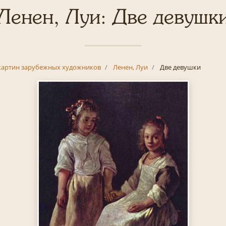
Ленен, Луи: Две девушк
картин зарубежных художников
Ленен, Луи
Две девушки