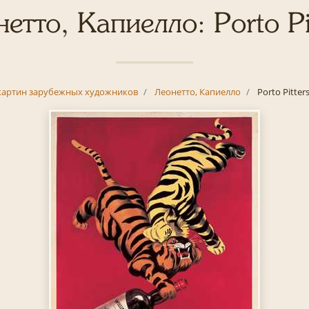
етто, Капиелло: Porto Pi
картин зарубежных художников
Леонетто, Капиелло
Porto Pitter