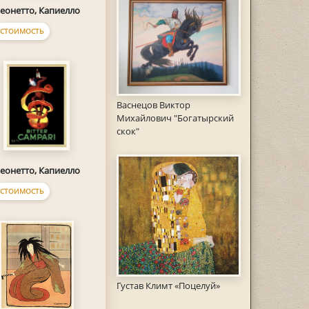
еонетто, Капиелло
СТОИМОСТЬ
Васнецов Виктор
Михайлович "Богатырский
скок"
еонетто, Капиелло
СТОИМОСТЬ
Густав Климт «Поцелуй»