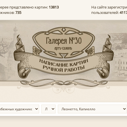
лерее представлено картин:
13813
На сайте зарегистр
ожников:
735
пользователей:
411