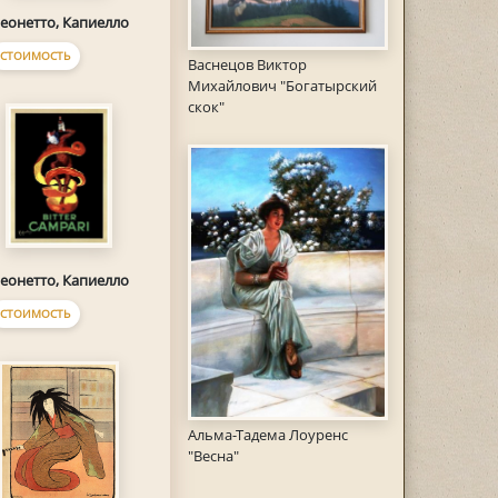
еонетто, Капиелло
СТОИМОСТЬ
Васнецов Виктор
Михайлович "Богатырский
скок"
еонетто, Капиелло
СТОИМОСТЬ
Альма-Тадема Лоуренс
"Весна"