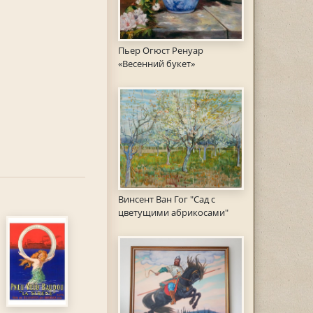
Пьер Огюст Ренуар
«Весенний букет»
Винсент Ван Гог "Сад с
цветущими абрикосами"