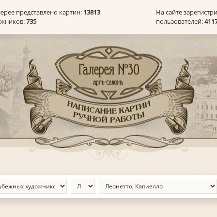
лерее представлено картин:
13813
На сайте зарегистр
ожников:
735
пользователей:
411