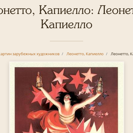
нетто, Капиелло: Леоне
Капиелло
картин зарубежных художников
Леонетто, Капиелло
Леонетто, 