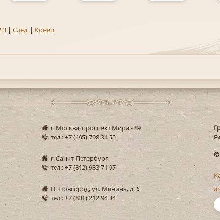
2
3
|
След.
|
Конец
г. Москва, проспект Мира - 89
Г
тел.: +7 (495) 798 31 55
Еж
©
г. Санкт-Петербург
тел.: +7 (812) 983 71 97
К
Н. Новгород, ул. Минина, д. 6
ar
тел.: +7 (831) 212 94 84