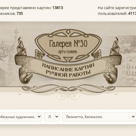
лерее представлено картин:
13813
На сайте зарегистр
ожников:
735
пользователей:
411