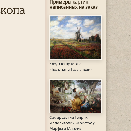
Примеры картин,
скопа
написанных на заказ
Клод Оскар Моне
«Тюльпаны Голландии»
Семирадский Генрих
Ипполитович «Христос у
Марфы и Марии»