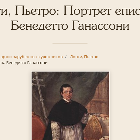
и, Пьетро: Портрет епи
Бенедетто Ганассони
картин зарубежных художников
Лонги, Пьетро
па Бенедетто Ганассони