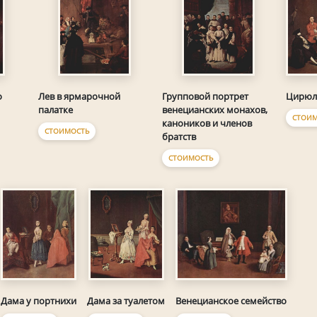
Цирюл
о
Лев в ярмарочной
Групповой портрет
палатке
венецианских монахов,
СТОИМ
каноников и членов
СТОИМОСТЬ
братств
СТОИМОСТЬ
Дама у портнихи
Венецианское семейство
Дама за туалетом