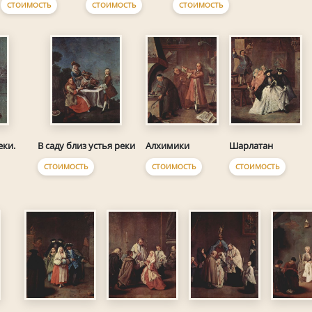
СТОИМОСТЬ
СТОИМОСТЬ
СТОИМОСТЬ
Алхимики
Шарлатан
еки.
В саду близ устья реки
СТОИМОСТЬ
СТОИМОСТЬ
СТОИМОСТЬ