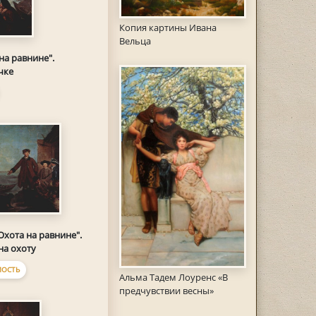
Копия картины Ивана
Вельца
на равнине".
чке
Охота на равнине".
на охоту
ОСТЬ
Альма Тадем Лоуренс «В
предчувствии весны»