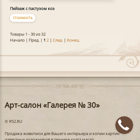
Пейзаж с пастухом коз
СТОИМОСТЬ
Товары 1 - 30 из 32
Начало | Пред. |
1
2
|
След.
|
Конец
Арт-салон «Галерея № 30»
© R52.RU
Продажа живописи для Вашего интерьера и копии картин
известных художников в технике холст масло.