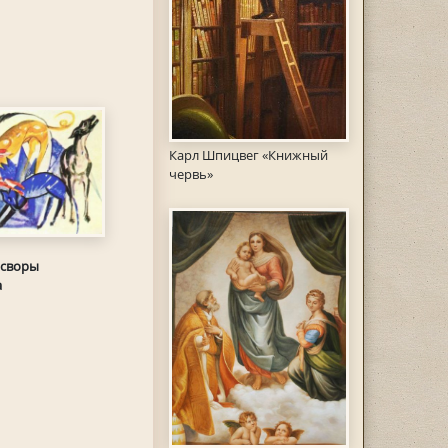
Карл Шпицвег «Книжный
червь»
 своры
а