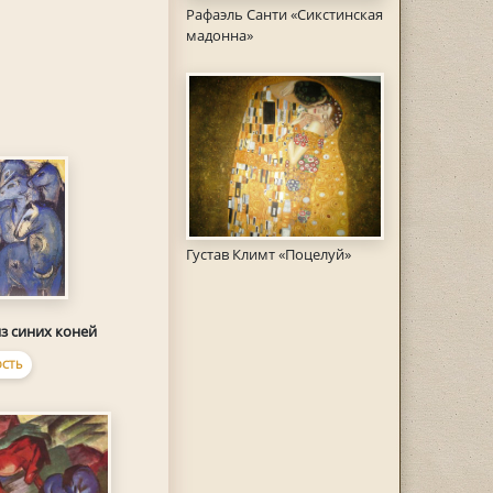
Рафаэль Санти «Сикстинская
мадонна»
Густав Климт «Поцелуй»
з синих коней
СТЬ