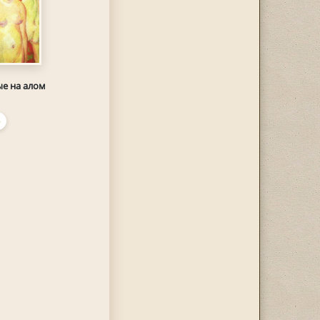
е на алом
Ь