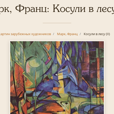
к, Франц: Косули в лесу 
картин зарубежных художников
Марк, Франц
Косули в лесу (II)