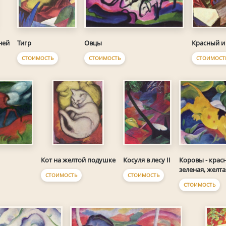
Тигр
Овцы
Красный и
ней
СТОИМОСТЬ
СТОИМОСТЬ
СТОИМОСТ
Косуля в лесу II
Коровы - красн
Кот на желтой подушке
зеленая, желта
СТОИМОСТЬ
СТОИМОСТЬ
СТОИМОСТЬ