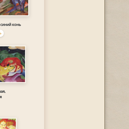
 синий конь
Ь
ая,
я