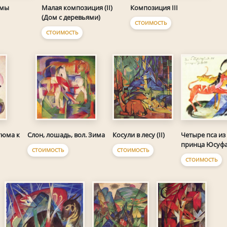
рмы
Композиция III
Малая композиция (II)
(Дом с деревьями)
СТОИМОСТЬ
СТОИМОСТЬ
Косули в лесу (II)
Четыре пса из
тюма к
Слон, лошадь, вол. Зима
принца Юсуф
СТОИМОСТЬ
СТОИМОСТЬ
СТОИМОСТЬ