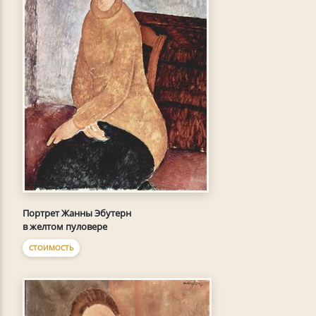
Портрет Жанны Эбутерн
в желтом пуловере
СТОИМОСТЬ