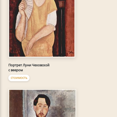
Портрет Луни Чеховской
с веером
СТОИМОСТЬ