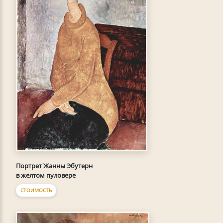
Портрет Жанны Эбутерн
в желтом пуловере
СТОИМОСТЬ