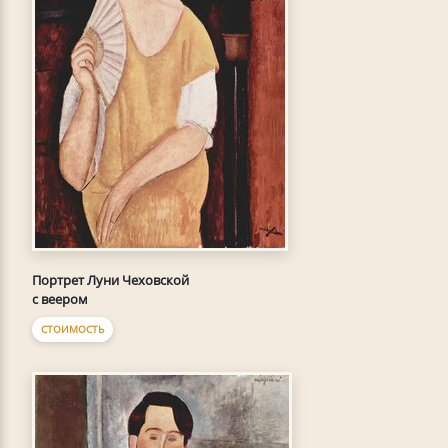
Портрет Луни Чеховской
с веером
СТОИМОСТЬ