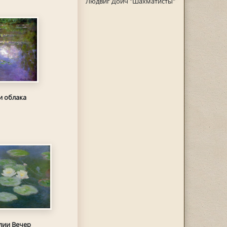
Людвиг Дойч "Шахматисты"
и облака
лии Вечер