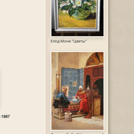
Клод Моне "Цветы"
 1887