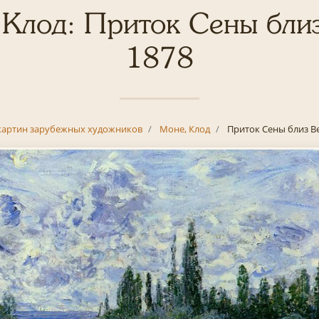
 Клод: Приток Сены близ
1878
картин зарубежных художников
Моне, Клод
Приток Сены близ Ве