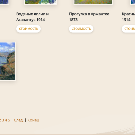
Водяные лилии и
Прогулка в Аржантее
Красны
Агапантус 1914
1873
1914
СТОИМОСТЬ
СТОИМОСТЬ
СТОИМ
2
3
4
5
|
След.
|
Конец