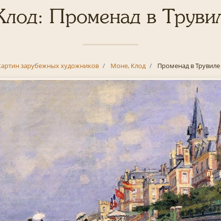
Клод: Променад в Труви
картин зарубежных художников
Моне, Клод
Променад в Трувиле