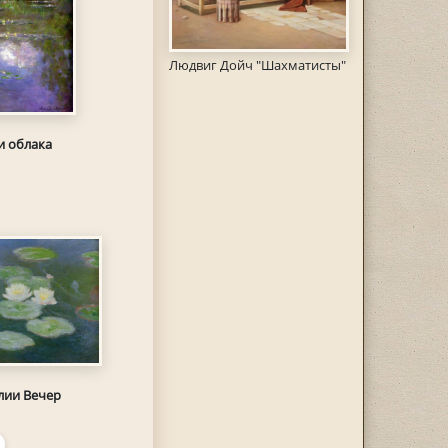
Людвиг Дойч "Шахматисты"
и облака
лии Вечер