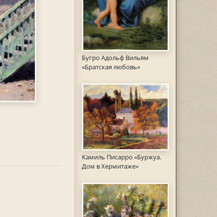
Бугро Адольф Вильям
«Братская любовь»
Камиль Писарро «Буржуа.
Дом в Хермитаже»