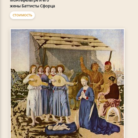
Монтефельтре и его
жены Баттисты Сфорца
СТОИМОСТЬ