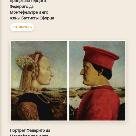
процессия герцога
Федериго да
Монтефельтре и его
жены Баттисты Сфорца
СТОИМОСТЬ
Портрет Федериго да