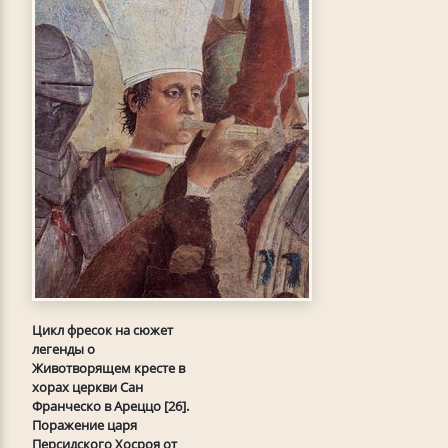
Цикл фресок на сюжет
легенды о
Животворящем кресте в
хорах церкви Сан
Франческо в Ареццо [26].
Поражение царя
Персидского Хосроя от