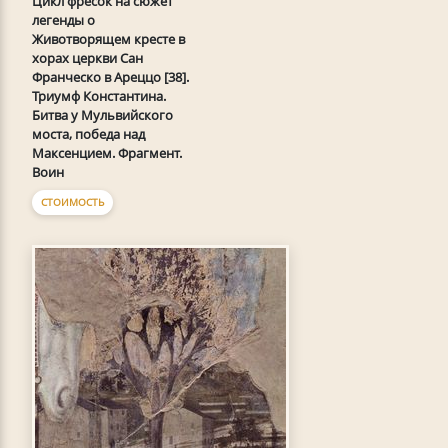
Цикл фресок на сюжет
легенды о
Животворящем кресте в
хорах церкви Сан
Франческо в Ареццо [38].
Триумф Константина.
Битва у Мульвийского
моста, победа над
Максенцием. Фрагмент.
Воин
СТОИМОСТЬ