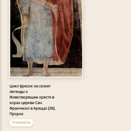
Цикл фресок на сюжет
легенды о
Животворящем кресте в
хорах церкви Сан
Франческо в Ареццо [39].
Пророк
СТОИМОСТЬ