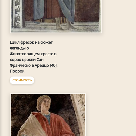
Цикл фресок на сюжет
легенды о
Животворящем кресте в
хорах церкви Сан
Франческо в Ареццо [40].
Пророк
СТОИМОСТЬ