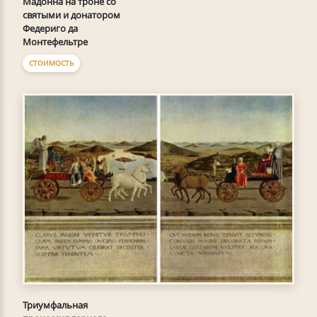
Мадонна на троне со
святыми и донатором
Федериго да
Монтефельтре
СТОИМОСТЬ
Триумфальная