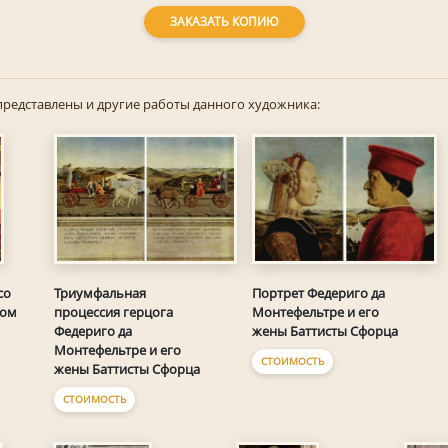
ЗАКАЗАТЬ КОПИЮ
представлены и другие работы данного художника:
Триумфальная
Портрет Федериго да
со
процессия герцога
Монтефельтре и его
ром
Федериго да
жены Баттисты Сфорца
Монтефельтре и его
СТОИМОСТЬ
жены Баттисты Сфорца
СТОИМОСТЬ