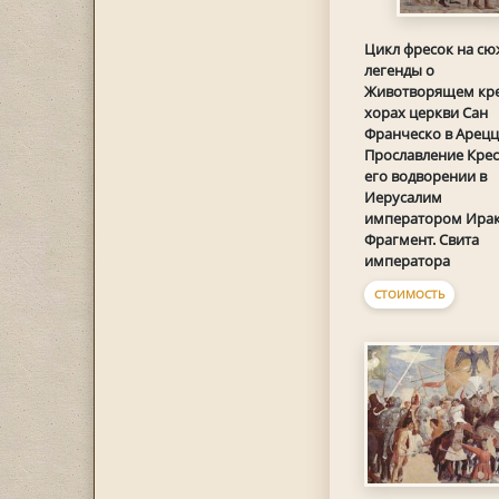
Цикл фресок на сю
легенды о
Животворящем кре
хорах церкви Сан
Франческо в Ареццо
Прославление Крес
его водворении в
Иерусалим
императором Ирак
Фрагмент. Свита
императора
СТОИМОСТЬ