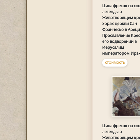
Цикл фресок на сю
легенды о
Животворящем кре
хорах церкви Сан
Франческо в Ареццо
Прославление Крес
его водворении в
Иерусалим
императором Ира
СТОИМОСТЬ
Цикл фресок на сю
легенды о
Животворящем кре