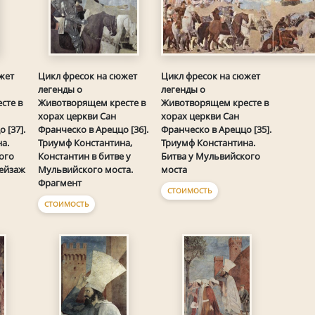
Цикл фресок на сюжет
жет
Цикл фресок на сюжет
легенды о
легенды о
Животворящем кресте в
сте в
Животворящем кресте в
хорах церкви Сан
хорах церкви Сан
Франческо в Ареццо [35].
 [37].
Франческо в Ареццо [36].
Триумф Константина.
а.
Триумф Константина,
Битва у Мульвийского
ого
Константин в битве у
моста
Пейзаж
Мульвийского моста.
Фрагмент
СТОИМОСТЬ
СТОИМОСТЬ