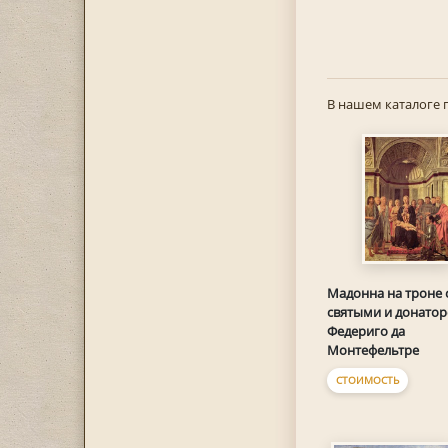
В нашем каталоге 
Мадонна на троне 
святыми и донато
Федериго да
Монтефельтре
СТОИМОСТЬ