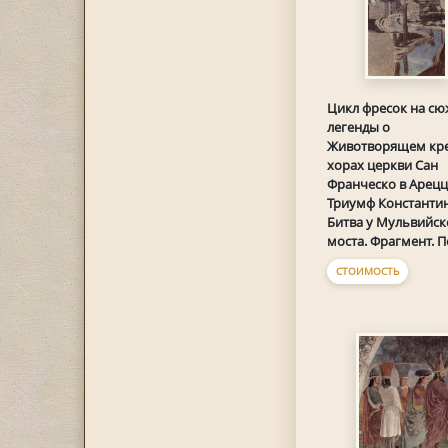
Цикл фресок на сю
легенды о
Животворящем кре
хорах церкви Сан
Франческо в Ареццо
Триумф Константин
Битва у Мульвийск
моста. Фрагмент. 
СТОИМОСТЬ