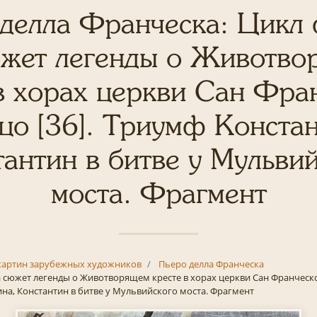
делла Франческа: Цикл
южет легенды о Животво
в хорах церкви Сан Фра
цо [36]. Триумф Констан
антин в битве у Мульви
моста. Фрагмент
картин зарубежных художников
Пьеро делла Франческа
 сюжет легенды о Животворящем кресте в хорах церкви Сан Франческо 
на, Константин в битве у Мульвийского моста. Фрагмент