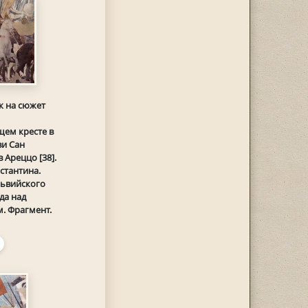
к на сюжет
ем кресте в
ви Сан
 Ареццо [38].
стантина.
львийского
да над
. Фрагмент.