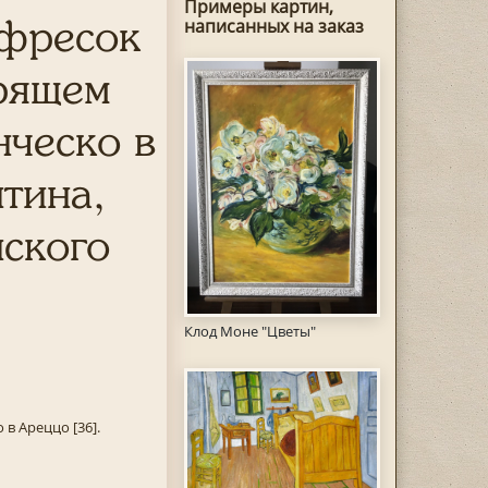
Примеры картин,
 фресок
написанных на заказ
рящем
нческо в
тина,
йского
Клод Моне "Цветы"
в Ареццо [36].