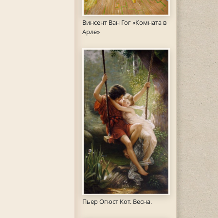
Винсент Ван Гог «Комната в
Арле»
Пьер Огюст Кот. Весна.