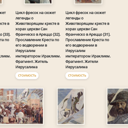
жет
Цикл фресок на сюжет
Цикл фресок на сюжет
легенды о
легенды о
сте в
Животворящем кресте в
Животворящем кресте в
хорах церкви Сан
хорах церкви Сан
 [33].
Франческо в Ареццо [32].
Франческо в Ареццо [31].
та по
Прославление Креста по
Прославление Креста по
его водворении в
его водворении в
Иерусалим
Иерусалим
лием.
императором Ираклием.
императором Ираклием.
Фрагмент. Житель
Фрагмент. Жители
Иерусалима
Иерусалима
СТОИМОСТЬ
СТОИМОСТЬ