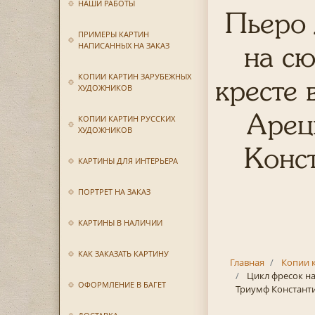
НАШИ РАБОТЫ
Пьеро 
ПРИМЕРЫ КАРТИН
НАПИСАННЫХ НА ЗАКАЗ
на с
КОПИИ КАРТИН ЗАРУБЕЖНЫХ
кресте 
ХУДОЖНИКОВ
Арец
КОПИИ КАРТИН РУССКИХ
ХУДОЖНИКОВ
Конст
КАРТИНЫ ДЛЯ ИНТЕРЬЕРА
ПОРТРЕТ НА ЗАКАЗ
КАРТИНЫ В НАЛИЧИИ
КАК ЗАКАЗАТЬ КАРТИНУ
Главная
Копии 
Цикл фресок на
ОФОРМЛЕНИЕ В БАГЕТ
Триумф Константи