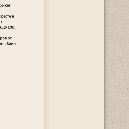
 сюжет
ресте в
н
цо [28].
роя от
нт. Воин