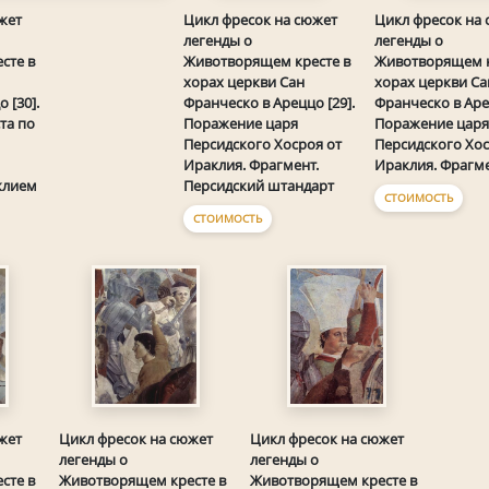
жет
Цикл фресок на сюжет
Цикл фресок на
легенды о
легенды о
сте в
Животворящем кресте в
Животворящем к
хорах церкви Сан
хорах церкви Са
 [30].
Франческо в Ареццо [29].
Франческо в Арец
та по
Поражение царя
Поражение царя
Персидского Хосроя от
Персидского Хос
Ираклия. Фрагмент.
Ираклия. Фрагме
клием
Персидский штандарт
СТОИМОСТЬ
СТОИМОСТЬ
жет
Цикл фресок на сюжет
Цикл фресок на сюжет
легенды о
легенды о
сте в
Животворящем кресте в
Животворящем кресте в