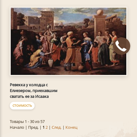
Ревекка у колодца с
Елиезером, приехавшим
сватать ее за Исаака
СТОИМОСТЬ
Товары 1 - 30 из 57
Начало | Пред. |
1
2
|
След.
|
Конец