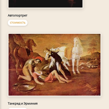
Автопортрет
СТОИМОСТЬ
Танкред и Эрминия