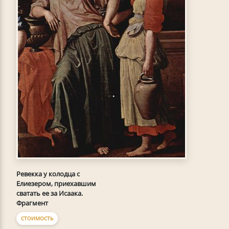
Ревекка у колодца с
Елиезером, приехавшим
сватать ее за Исаака.
Фрагмент
СТОИМОСТЬ