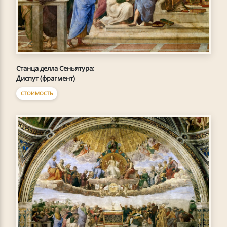
Станца делла Сеньятура:
Диспут (фрагмент)
СТОИМОСТЬ