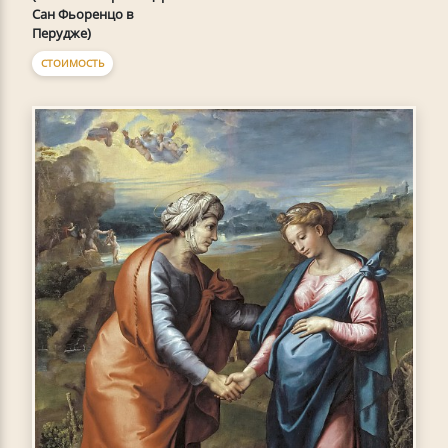
Сан Фьоренцо в
Перудже)
СТОИМОСТЬ