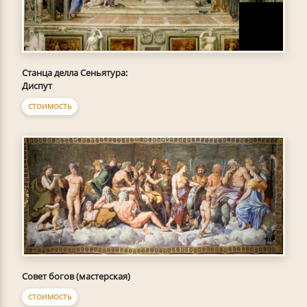
Станца делла Сеньятура:
Диспут
СТОИМОСТЬ
Совет богов (мастерская)
СТОИМОСТЬ