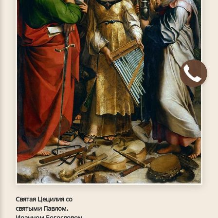
Святая Цецилия со
святыми Павлом,
Иоанном Богословом,