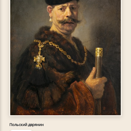
Польский дврянин