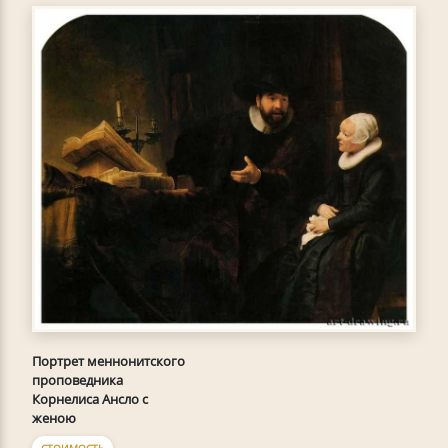
Портрет меннонитского
проповедника
Корнелиса Ансло с
женою
СТОИМОСТЬ