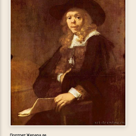
Портрет Жерара де